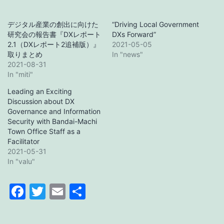
デジタル産業の創出に向けた
“Driving Local Government
研究会の報告書『DXレポート
DXs Forward”
2.1（DXレポート2追補版）』
2021-05-05
取りまとめ
In "news"
2021-08-31
In "miti"
Leading an Exciting
Discussion about DX
Governance and Information
Security with Bandai-Machi
Town Office Staff as a
Facilitator
2021-05-31
In "valu"
Facebook
Twitter
Email
Share